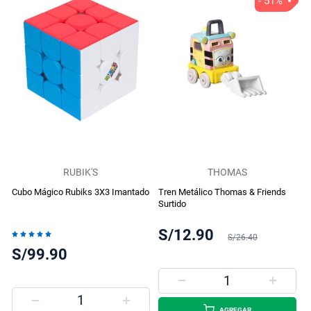
- 51%
RUBIK'S
THOMAS
Cubo Mágico Rubiks 3X3 Imantado
Tren Metálico Thomas & Friends
Surtido
S/12.90
Valoración:
S/26.40
100%
S/99.90
AGREGAR