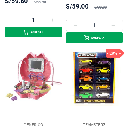
S/59.80
S/99.90
S/59.00
S/79.00
AGREGAR
AGREGAR
- 28%
GENERICO
TEAMSTERZ