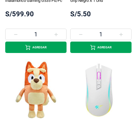
Inalámbrico Gaming G535 Ps/Pc
Grip Negro X 1 Und
S/599.90
S/5.50
AGREGAR
AGREGAR