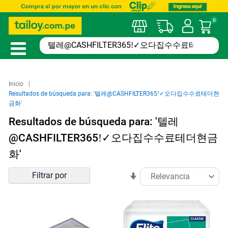
0
Mi car
Inicio
Resultados de búsqueda para: '텔레@CASHFILTER365ǃ✓오다집수수료테더현
금화'
Resultados de búsqueda para: '텔레
@CASHFILTER365ǃ✓오다집수수료테더현금
화'
Ordenar
Filtrar por
En
por
sentido
ascendente