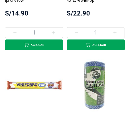
Iphone10W
401Lv We-Bk-Dp
S/14.90
S/22.90
AGREGAR
AGREGAR