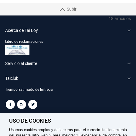
Subir
18
artículos
Acerca de Tai Loy
Libro de reclamaciones
Servicio al cliente
Taiclub
Tiempo Estimado de Entrega
TAILOY S.A. RUC: 20100049181
USO DE COOKIES
Usamos cookies propias y de terceros para el correcto funcionamiento
del presente sitio web y para mejorar tu experiencia de compra en