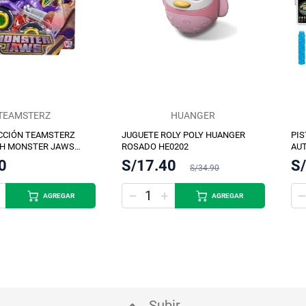
TEAMSTERZ
HUANGER
ICCIÓN TEAMSTERZ
JUGUETE ROLY POLY HUANGER
PIS
CH MONSTER JAWS
ROSADO HE0202
AUT
0
S/17.40
S
S/34.90
AGREGAR
AGREGAR
Subir