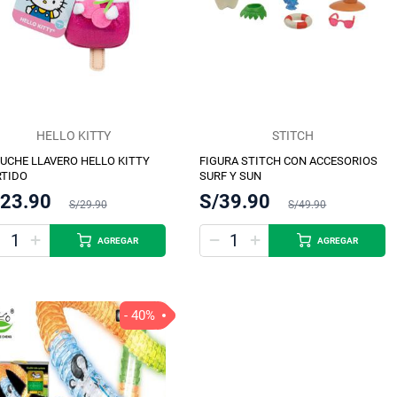
HELLO KITTY
STITCH
UCHE LLAVERO HELLO KITTY
FIGURA STITCH CON ACCESORIOS
RTIDO
SURF Y SUN
/23.90
S/39.90
S/29.90
S/49.90
AGREGAR
AGREGAR
- 40%