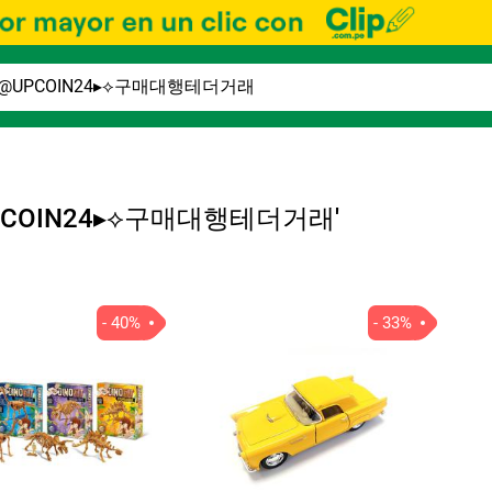
텔레@UPCOIN24▸⟡구매대행테더거래'
Ord
por
- 40%
- 33%