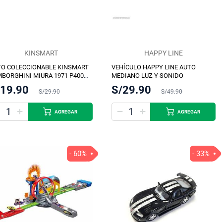
KINSMART
HAPPY LINE
TO COLECCIONABLE KINSMART
VEHÍCULO HAPPY LINE AUTO
BORGHINI MIURA 1971 P400
MEDIANO LUZ Y SONIDO
TIDO 12.7CM
/19.90
S/29.90
S/29.90
S/49.90
AGREGAR
AGREGAR
- 60%
- 33%