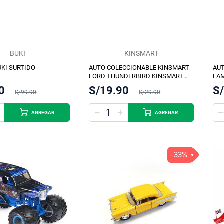
BUKI
KINSMART
UKI SURTIDO
AUTO COLECCIONABLE KINSMART
AU
FORD THUNDERBIRD KINSMART
LAM
SURTIDO
SUR
0
S/19.90
S
S/99.90
S/29.90
AGREGAR
AGREGAR
- 33%