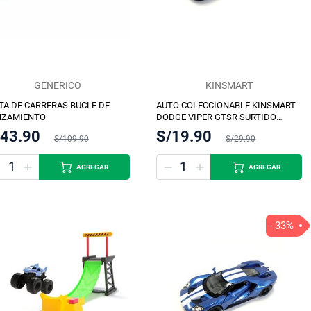
GENERICO
KINSMART
TA DE CARRERAS BUCLE DE
AUTO COLECCIONABLE KINSMART
NZAMIENTO
DODGE VIPER GTSR SURTIDO
12.7CM
/43.90
S/19.90
S/109.90
S/29.90
AGREGAR
AGREGAR
- 33%