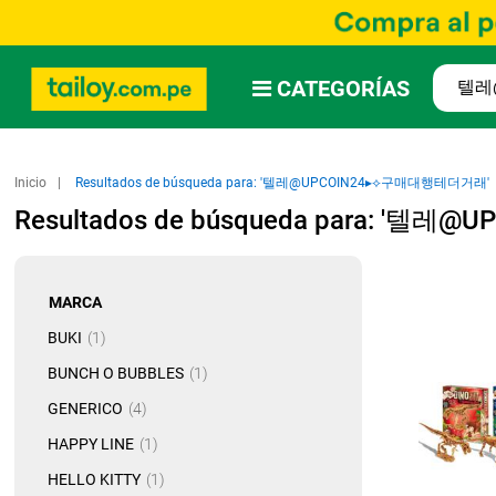
CATEGORÍAS
Inicio
Resultados de búsqueda para: '텔레@UPCOIN24▸⟡구매대행테더거래'
Resultados de búsqueda para: '
MARCA
artículo
BUKI
1
artículo
BUNCH O BUBBLES
1
artículo
GENERICO
4
artículo
HAPPY LINE
1
artículo
HELLO KITTY
1