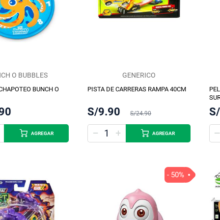
CH O BUBBLES
GENERICO
 CHAPOTEO BUNCH O
PISTA DE CARRERAS RAMPA 40CM
PEL
SU
.90
S/9.90
S
S/24.90
AGREGAR
AGREGAR
- 50%