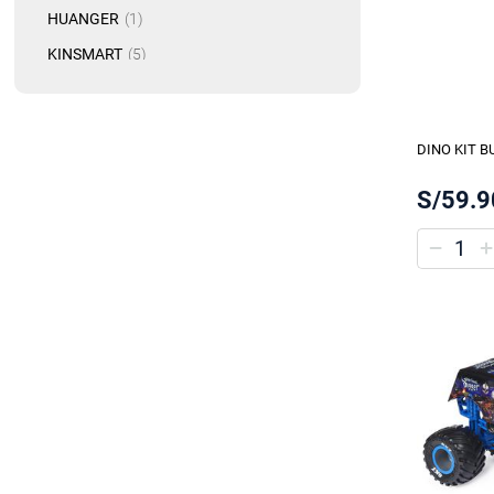
artículo
HUANGER
1
artículo
KINSMART
5
artículo
MONSTER JAM
2
artículo
PAGODA
1
DINO KIT B
artículo
STITCH
1
artículo
S/59.9
TEAMSTERZ
1