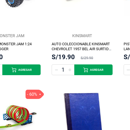
ONSTER JAM
KINSMART
MONSTER JAM 1:24
AUTO COLECCIONABLE KINSMART
PIS
GGER
CHEVROLET 1957 BEL AIR SURTIDO
LA
12.7CM
0
S/19.90
S
S/29.90
AGREGAR
AGREGAR
- 60%