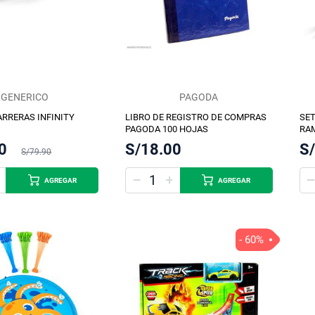
GENERICO
PAGODA
ARRERAS INFINITY
LIBRO DE REGISTRO DE COMPRAS
SET
PAGODA 100 HOJAS
RAM
SU
0
S/18.00
S
S/79.90
AGREGAR
AGREGAR
- 60%