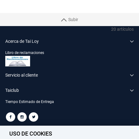
Subir
20
artículos
Acerca de Tai Loy
Libro de reclamaciones
Servicio al cliente
Taiclub
Tiempo Estimado de Entrega
TAILOY S.A. RUC: 20100049181
USO DE COOKIES