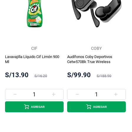
CIF
COBY
Lavavajilla Líquido Cif Limón 900
Audífonos Coby Deportivos
Ml
Cetw570Bk True Wireless
S/13.90
S/99.90
S/16.20
S/188.90
AGREGAR
AGREGAR