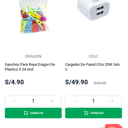
DRAGON
I2GO
Ganchos Para Ropa Dragon De
Cargador De Pared I2Go 20W Usb-
Plástico X 24 Und
C
S/4.90
S/49.90
S/69.90
AGREGAR
AGREGAR