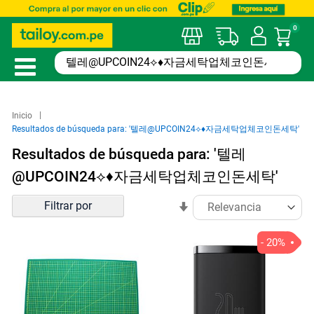
0
Mi car
Inicio
Resultados de búsqueda para: '텔레@UPCOIN24⟡♦자금세탁업체코인돈세탁'
Resultados de búsqueda para: '텔레
@UPCOIN24⟡♦자금세탁업체코인돈세탁'
Ordenar
Filtrar por
En
por
sentido
ascendente
- 20%