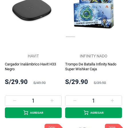
HAVIT
INFINITY NADO
Cargador Inalámbrico Havit H33
Trompo De Batalla Infinity Nado
Negro
Super Wishker Caja
S/29.90
S/29.90
S/49.90
S/39.90
AGREGAR
AGREGAR