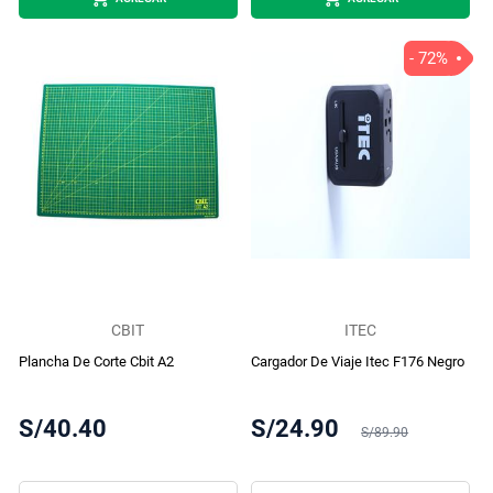
- 72%
CBIT
ITEC
Plancha De Corte Cbit A2
Cargador De Viaje Itec F176 Negro
S/40.40
S/24.90
S/89.90