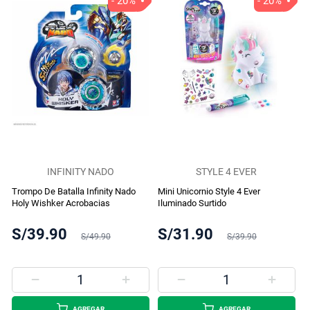
- 20%
- 20%
INFINITY NADO
STYLE 4 EVER
Trompo De Batalla Infinity Nado
Mini Unicornio Style 4 Ever
Holy Wishker Acrobacias
Iluminado Surtido
S/39.90
S/31.90
S/49.90
S/39.90
AGREGAR
AGREGAR