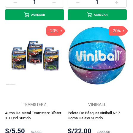
AGREGAR
AGREGAR
- 20%
- 20%
TEAMSTERZ
VINIBALL
Autos De Metal Teamsterz Blíster
Pelota De Básquet Viniball N° 7
X 1 Und Surtido
Goma Galaxy Surtido
S/5.50
S/22.00
S/6.90
S/27.50