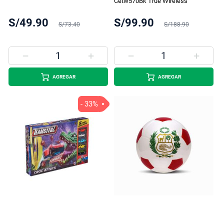
Cetw570Bk True Wireless
S/49.90
S/99.90
S/73.40
S/188.90
AGREGAR
AGREGAR
- 33%