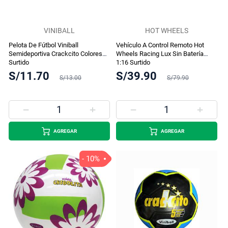
VINIBALL
HOT WHEELS
Pelota De Fútbol Viniball
Vehículo A Control Remoto Hot
Semideportiva Crackcito Colores
Wheels Racing Lux Sin Batería
Surtido
1:16 Surtido
S/11.70
S/39.90
S/13.00
S/79.90
AGREGAR
AGREGAR
- 10%