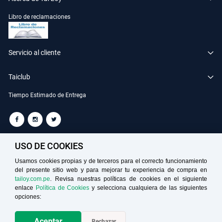
Libro de reclamaciones
Servicio al cliente
Taiclub
Tiempo Estimado de Entrega
TAILOY S.A. RUC: 20100049181
USO DE COOKIES
Usamos cookies propias y de terceros para el correcto funcionamiento
del presente sitio web y para mejorar tu experiencia de compra en
Medios de Pago
tailoy.com.pe
. Revisa nuestras políticas de cookies en el siguiente
enlace
Política de Cookies
y selecciona cualquiera de las siguientes
opciones:
Aceptar
Rechazar