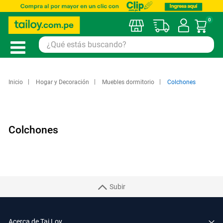
0
Mi car
Inicio
Hogar y Decoración
Muebles dormitorio
Colchones
Colchones
Subir
Acerca de Tai Loy