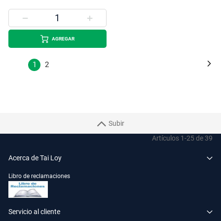
AGREGAR
Página
Pá
Si
Estás
Página
1
2
leyendo
la
página
Subir
Artículos
1
-
25
de
39
Acerca de Tai Loy
Libro de reclamaciones
Servicio al cliente