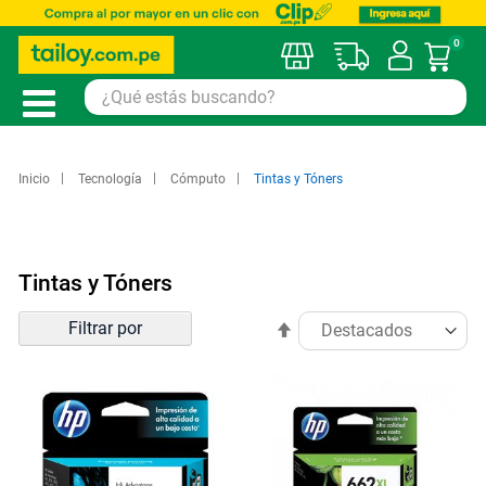
0
Mi car
Inicio
Tecnología
Cómputo
Tintas y Tóners
Tintas y Tóners
Ordenar
Filtrar por
Establecer
por
dirección
descendente