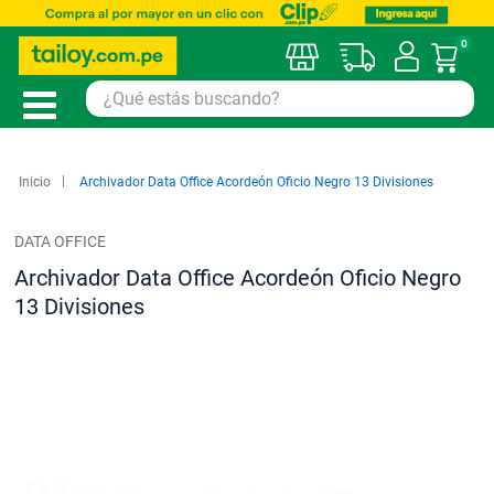
0
Mi car
Inicio
Archivador Data Office Acordeón Oficio Negro 13 Divisiones
DATA OFFICE
Archivador Data Office Acordeón Oficio Negro
13 Divisiones
Saltar
al
final
de