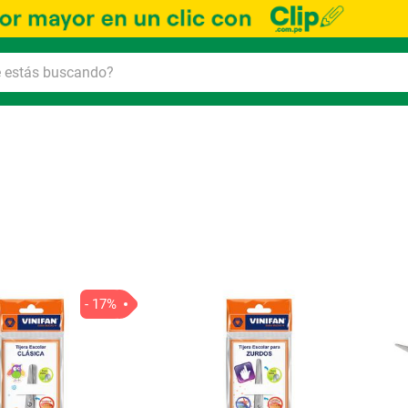
Ord
por
- 17%