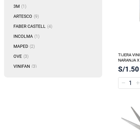
artículo
3M
1
artículo
ARTESCO
9
artículo
FABER CASTELL
4
artículo
INCOLMA
1
artículo
MAPED
2
TIJERA VIN
artículo
OVE
3
NARANJA X
artículo
VINIFAN
3
S/1.50
artículo
YIMI
1