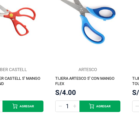
BER CASTELL
ARTESCO
ER CASTELL 5'' MANGO
TIJERA ARTESCO 5'' CON MANGO
TIJ
ND
FLEX
TOU
S/4.00
S
AGREGAR
AGREGAR