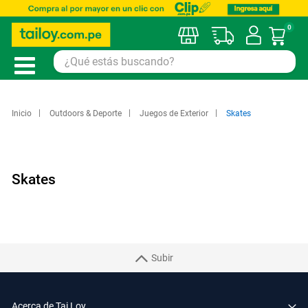
0
Mi car
Inicio
Outdoors & Deporte
Juegos de Exterior
Skates
Skates
Subir
Acerca de Tai Loy