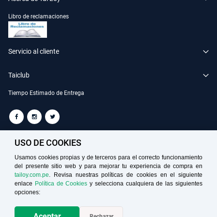
Libro de reclamaciones
Servicio al cliente
Taiclub
Tiempo Estimado de Entrega
TAILOY S.A. RUC: 20100049181
USO DE COOKIES
Usamos cookies propias y de terceros para el correcto funcionamiento
del presente sitio web y para mejorar tu experiencia de compra en
Medios de Pago
tailoy.com.pe
. Revisa nuestras políticas de cookies en el siguiente
enlace
Política de Cookies
y selecciona cualquiera de las siguientes
opciones:
Aceptar
Rechazar