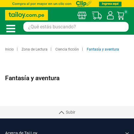
0
Mi car
Inicio
Zona de Lectura
Ciencia ficción
Fantasía y aventura
Fantasía y aventura
Subir
Acerca de Tai Loy