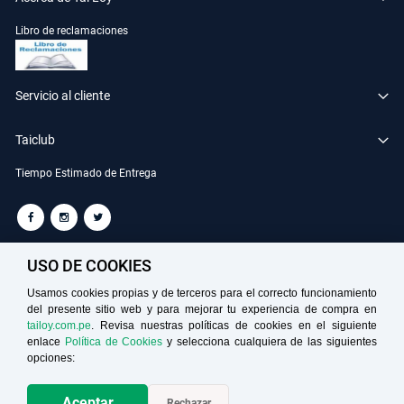
Libro de reclamaciones
Servicio al cliente
Taiclub
Tiempo Estimado de Entrega
TAILOY S.A. RUC: 20100049181
USO DE COOKIES
Usamos cookies propias y de terceros para el correcto funcionamiento
del presente sitio web y para mejorar tu experiencia de compra en
Medios de Pago
tailoy.com.pe
. Revisa nuestras políticas de cookies en el siguiente
enlace
Política de Cookies
y selecciona cualquiera de las siguientes
opciones:
Aceptar
Rechazar