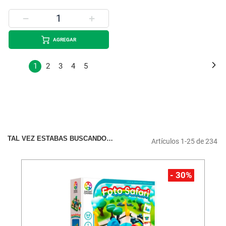
AGREGAR
Página
Pá
Si
Estás
Página
Página
Página
Página
1
2
3
4
5
leyendo
la
página
TAL VEZ ESTABAS BUSCANDO…
Artículos
1
-
25
de
234
%
- 30%