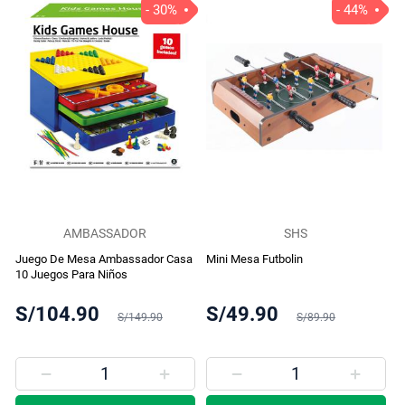
- 30%
- 44%
AMBASSADOR
SHS
Juego De Mesa Ambassador Casa
Mini Mesa Futbolin
10 Juegos Para Niños
S/104.90
S/49.90
S/149.90
S/89.90