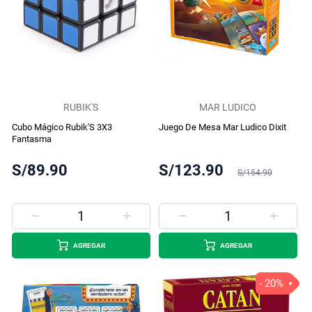
RUBIK'S
MAR LUDICO
Cubo Mágico Rubik'S 3X3
Juego De Mesa Mar Ludico Dixit
Fantasma
S/89.90
S/123.90
S/154.90
AGREGAR
AGREGAR
- 20%