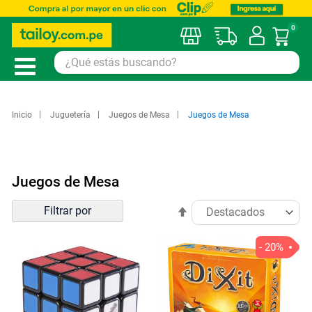
0
Mi car
Inicio
Juguetería
Juegos de Mesa
Juegos de Mesa
Juegos de Mesa
Ordenar
Filtrar por
Establecer
por
dirección
descendente
- 20%