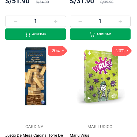
S/51.90
S/31.90
S/64.90
S/39.90
AGREGAR
AGREGAR
- 20%
- 20%
CARDINAL
MAR LUDICO
Juego De Mesa Cardinal Torre De
Marlu Virus