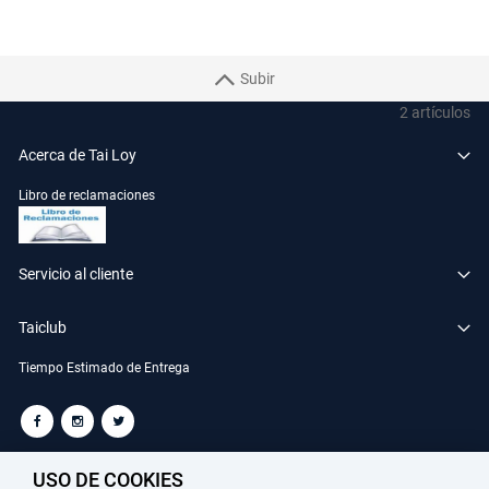
Subir
2
artículos
Acerca de Tai Loy
Libro de reclamaciones
Servicio al cliente
Taiclub
Tiempo Estimado de Entrega
TAILOY S.A. RUC: 20100049181
USO DE COOKIES