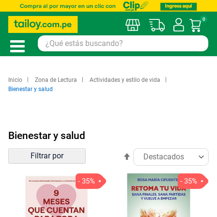
0
Mi car
Inicio
Zona de Lectura
Actividades y estilo de vida
Bienestar y salud
Bienestar y salud
Ordenar
Filtrar por
Establecer
por
dirección
descendente
- 35%
- 35%