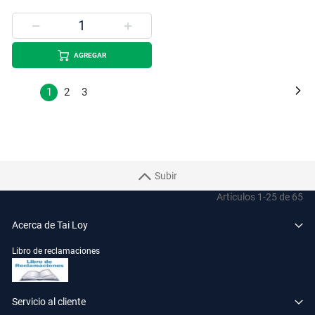
AGREGAR
Página
Pá
Si
Estás
Página
Página
1
2
3
leyendo
la
página
Subir
Artículos
1
-
25
de
65
Acerca de Tai Loy
Libro de reclamaciones
Servicio al cliente