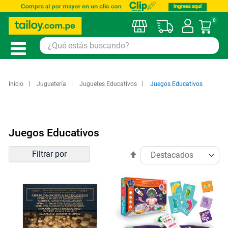
0
Mi car
Inicio
Juguetería
Juguetes Educativos
Juegos Educativos
Juegos Educativos
Ordenar
Filtrar por
Establecer
por
dirección
descendente