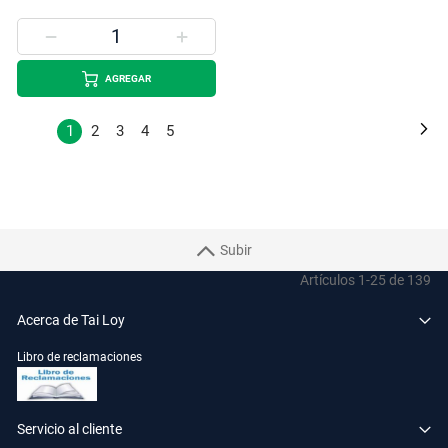
AGREGAR
Página
Pá
Si
Estás
Página
Página
Página
Página
1
2
3
4
5
leyendo
la
página
Subir
Artículos
1
-
25
de
139
Acerca de Tai Loy
Libro de reclamaciones
Servicio al cliente