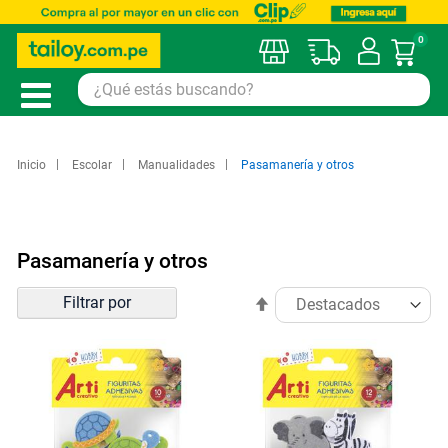
0
Mi car
Inicio
Escolar
Manualidades
Pasamanería y otros
Pasamanería y otros
Ordenar
Filtrar por
Establecer
por
dirección
descendente