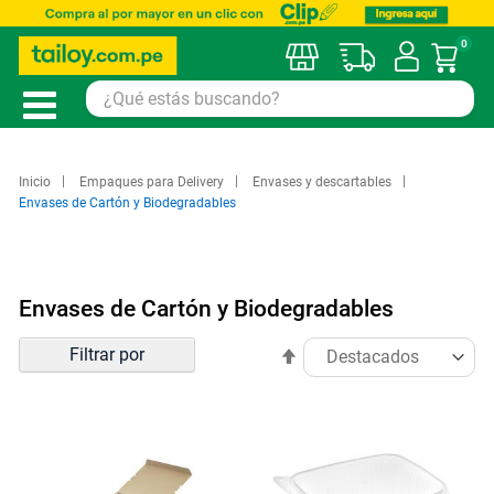
0
Mi car
Inicio
Empaques para Delivery
Envases y descartables
Envases de Cartón y Biodegradables
Envases de Cartón y Biodegradables
Ordenar
Filtrar por
Establecer
por
dirección
descendente