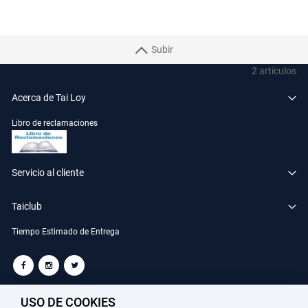
Subir
2
artículos
Acerca de Tai Loy
Libro de reclamaciones
Servicio al cliente
Taiclub
Tiempo Estimado de Entrega
TAILOY S.A. RUC: 20100049181
USO DE COOKIES