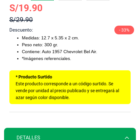
Saltar
S/19.90
al
S/29.90
comienzo
de
Descuento
- 33%
la
Medidas: 12.7 x 5.35 x 2 cm.
galería
Peso neto: 300 gr.
de
Contiene: Auto 1957 Chevrolet Bel Air.
imágenes
*Imágenes referenciales.
* Producto Surtido
Este producto corresponde a un código surtido. Se
vende por unidad al precio publicado y se entregará al
azar según color disponible.
DETALLES