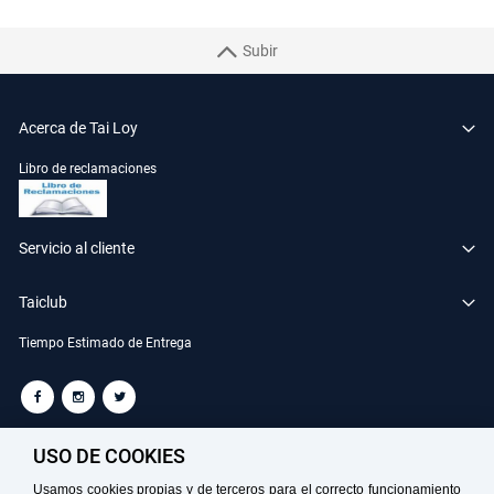
Subir
Acerca de Tai Loy
Libro de reclamaciones
Servicio al cliente
Taiclub
Tiempo Estimado de Entrega
TAILOY S.A. RUC: 20100049181
USO DE COOKIES
Usamos cookies propias y de terceros para el correcto funcionamiento