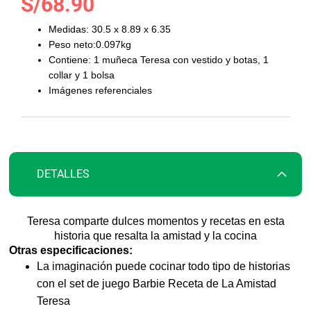
S/68.90
al
comienzo
Medidas: 30.5 x 8.89 x 6.35
de
Peso neto:0.097kg
la
Contiene: 1 muñeca Teresa con vestido y botas, 1
galería
collar y 1 bolsa
de
Imágenes referenciales
imágenes
DETALLES
Teresa comparte dulces momentos y recetas en esta
historia que resalta la amistad y la cocina
Otras especificaciones:
La imaginación puede cocinar todo tipo de historias
con el set de juego Barbie Receta de La Amistad
Teresa