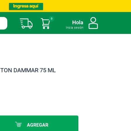
0
Mi carrito
Hola
Inicia sesión
WTON DAMMAR 75 ML
AGREGAR