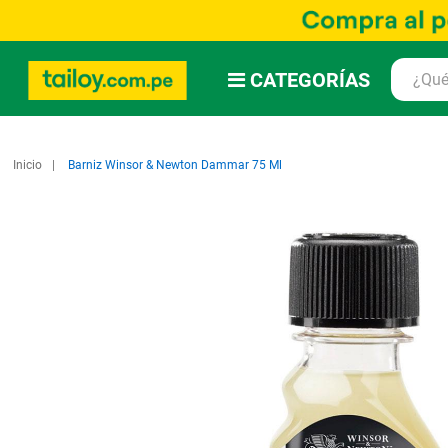
CATEGORÍAS
Inicio
Barniz Winsor & Newton Dammar 75 Ml
Saltar
al
final
de
la
galería
de
imágenes