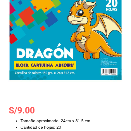
la
galería
de
imágenes
Saltar
S/9.00
al
comienzo
Tamaño aproximado: 24cm x 31.5 cm.
de
Cantidad de hojas: 20