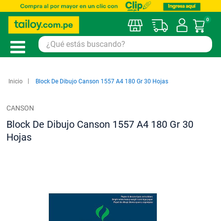
0
Mi car
Inicio
Block De Dibujo Canson 1557 A4 180 Gr 30 Hojas
CANSON
Block De Dibujo Canson 1557 A4 180 Gr 30
Hojas
Saltar
al
final
de