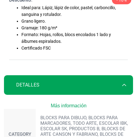
la
Ideal para: Lápiz, lápiz de color, pastel, carboncillo,
galería
sanguina y rotulador.
de
Grano ligero.
imágenes
Gramaje: 180 g/m²
Formato: Hojas, rollos, blocs encolados 1 lado y
álbumes espiralados.
Certificado FSC
DETALLES
Más información
Más
BLOCKS PARA DIBUJO, BLOCKS PARA
información
MARCADORES, TODO ARTE, ESCOLAR IBK,
ESCOLAR SK, PRODUCTOS B, BLOCKS DE
CATEGORY
ARTE CANSON Y FABRIANO, BLOCKS DE