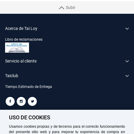
Subir
Acerca de Tai Loy
Libro de reclamaciones
Servicio al cliente
Taiclub
Tiempo Estimado de Entrega
TAILOY S.A. RUC: 20100049181
USO DE COOKIES
Usamos cookies propias y de terceros para el correcto funcionamiento
del presente sitio web y para mejorar tu experiencia de compra en