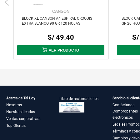
CANSON
BLOCK XL CANSON A4 ESPIRAL CROQUIS
BLOCK CA
EXTRA BLANCO 90 GR 120 HOJAS
GR 20 HO
S/ 49.40
S/
VER PRODUCTO
Acerca de Tai Loy
Servicio al client
Libro de reclamaciones
Nosotros
Contáctanos
Comprobantes
Nuestras tiendas
electrónicos
Ventas corporativas
Legales Promoc
Top Ofertas
Términos y cond
Cambios y devo