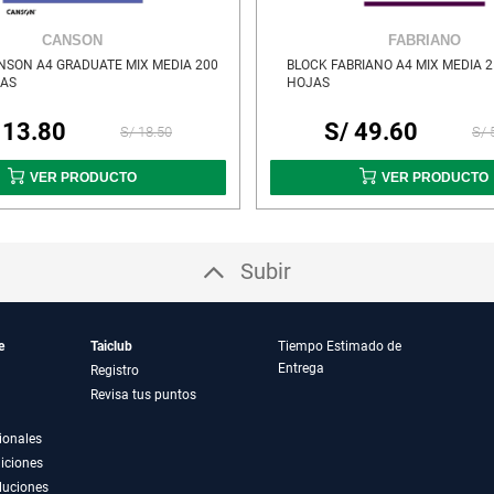
CANSON
FABRIANO
NSON A4 GRADUATE MIX MEDIA 200
BLOCK FABRIANO A4 MIX MEDIA 2
JAS
HOJAS
 13.80
S/ 49.60
S/ 18.50
S/ 
VER PRODUCTO
VER PRODUCTO
Subir
e
Taiclub
Tiempo Estimado de
Entrega
Registro
Revisa tus puntos
ionales
iciones
luciones