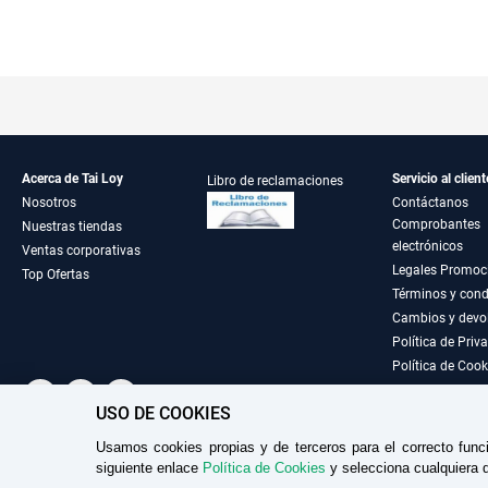
Acerca de Tai Loy
Servicio al client
Libro de reclamaciones
Nosotros
Contáctanos
Comprobantes
Nuestras tiendas
electrónicos
Ventas corporativas
Legales Promoc
Top Ofertas
Términos y cond
Cambios y devo
Política de Priv
Política de Cook
USO DE COOKIES
Usamos cookies propias y de terceros para el correcto func
TAILOY S.A. RUC: 20100049181
siguiente enlace
Política de Cookies
y selecciona cualquiera d