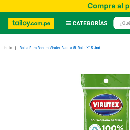
CATEGORÍAS
Inicio
Bolsa Para Basura Virutex Blanca 5L Rollo X15 Und
Saltar
al
final
de
la
galería
de
imágenes