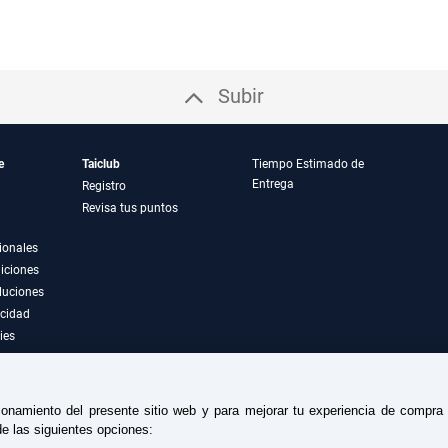
Subir
e
Taiclub
Tiempo Estimado de
Entrega
Registro
Revisa tus puntos
ionales
iciones
luciones
acidad
ies
ionamiento del presente sitio web y para mejorar tu experiencia de compr
e las siguientes opciones: