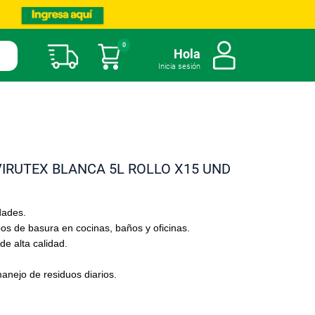
0
Mi carrito
Hola
Inicia sesión
IRUTEX BLANCA 5L ROLLO X15 UND
dades.
s de basura en cocinas, baños y oficinas.
de alta calidad.
manejo de residuos diarios.