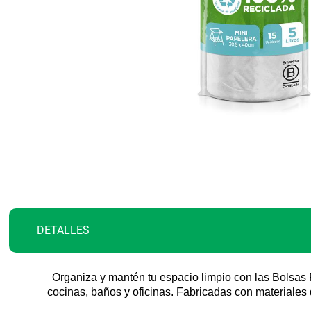
Saltar
al
comienzo
de
la
galería
DETALLES
de
imágenes
Organiza y mantén tu espacio limpio con las Bolsa
cocinas, baños y oficinas. Fabricadas con materiales d