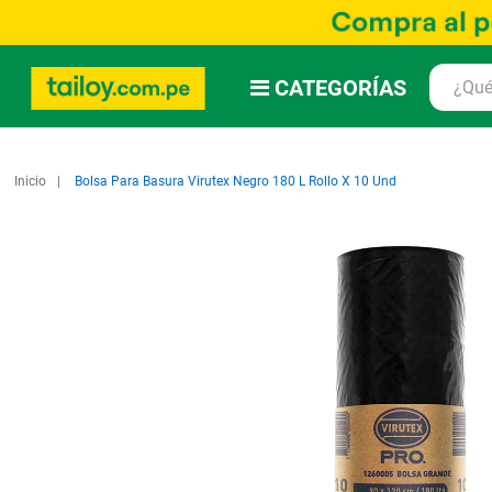
CATEGORÍAS
Inicio
Bolsa Para Basura Virutex Negro 180 L Rollo X 10 Und
Saltar
al
final
de
la
galería
de
imágenes