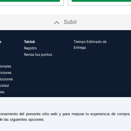
Subir
e
Taiclub
Tiempo Estimado de
Entrega
Registro
Revisa tus puntos
ionales
iciones
luciones
acidad
ies
ionamiento del presente sitio web y para mejorar tu experiencia de compr
e las siguientes opciones: