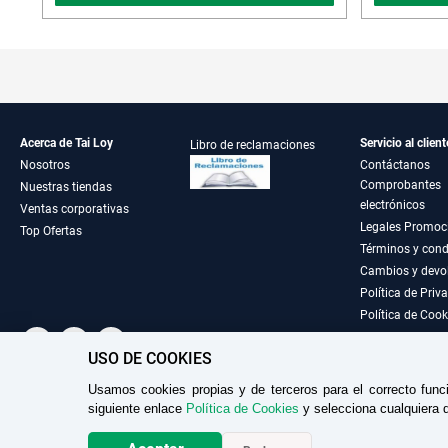
Acerca de Tai Loy
Servicio al client
Libro de reclamaciones
Nosotros
Contáctanos
Comprobantes
Nuestras tiendas
electrónicos
Ventas corporativas
Legales Promoc
Top Ofertas
Términos y cond
Cambios y devo
Política de Priv
Política de Cook
USO DE COOKIES
Usamos cookies propias y de terceros para el correcto func
TAILOY S.A. RUC: 20100049181
siguiente enlace
Política de Cookies
y selecciona cualquiera d