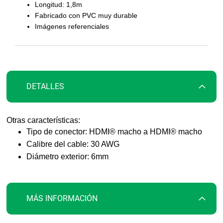
la
Longitud: 1,8m
galería
Fabricado con PVC muy durable
de
Imágenes referenciales
imágenes
DETALLES
Otras características:
Tipo de conector: HDMI® macho a HDMI® macho
Calibre del cable: 30 AWG
Diámetro exterior: 6mm
MÁS INFORMACIÓN