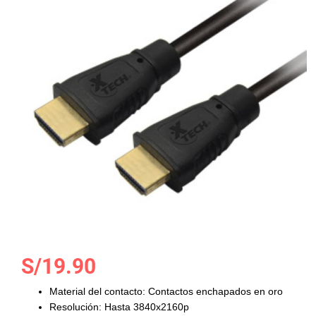
la
galería
de
imágenes
Saltar
S/19.90
al
comienzo
Material del contacto: Contactos enchapados en oro
de
Resolución: Hasta 3840x2160p