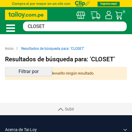
0
Mi car
Inicio
Resultados de búsqueda para: 'CLOSET'
Resultados de búsqueda para: 'CLOSET'
Filtrar por
La búsqueda no ha devuelto ningún resultado.
Subir
Acerca de Tai Loy