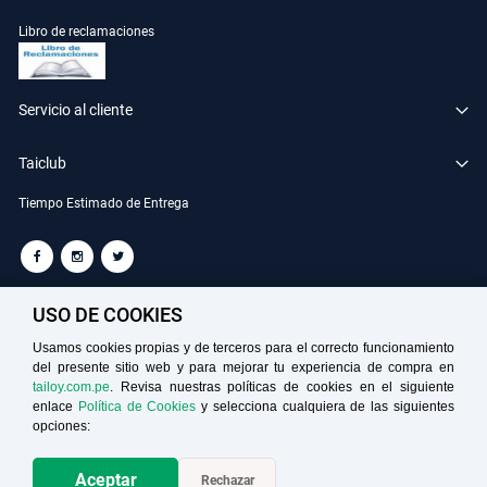
Libro de reclamaciones
Servicio al cliente
Taiclub
Tiempo Estimado de Entrega
TAILOY S.A. RUC: 20100049181
USO DE COOKIES
Usamos cookies propias y de terceros para el correcto funcionamiento
del presente sitio web y para mejorar tu experiencia de compra en
Medios de Pago
tailoy.com.pe
. Revisa nuestras políticas de cookies en el siguiente
enlace
Política de Cookies
y selecciona cualquiera de las siguientes
opciones:
Aceptar
Rechazar