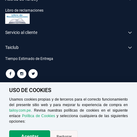
Libro de reclamaciones
Servicio al cliente
Taiclub
Tiempo Estimado de Entrega
TAILOY S.A. RUC: 20100049181
USO DE COOKIES
Usamos cookies propias y de terceros para el correcto funcionamiento
del presente sitio web y para mejorar tu experiencia de compra en
Medios de Pago
tailoy.com.pe
. Revisa nuestras políticas de cookies en el siguiente
enlace
Política de Cookies
y selecciona cualquiera de las siguientes
opciones:
Aceptar
Rechazar