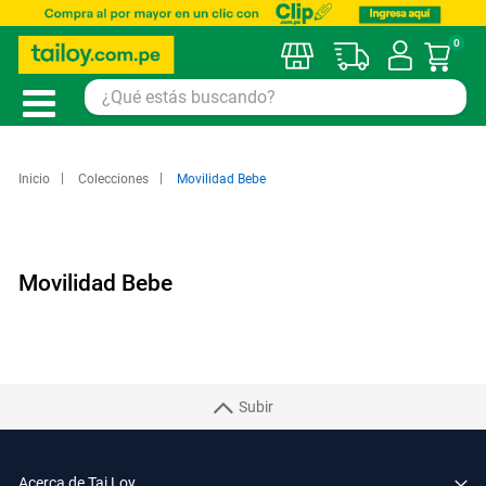
0
Mi car
Inicio
Colecciones
Movilidad Bebe
Movilidad Bebe
Subir
Acerca de Tai Loy