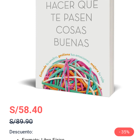
galería
de
imágenes
Saltar
S/58.40
al
S/89.90
comienzo
de
Descuento
- 35%
la
Formato: Libro Físico