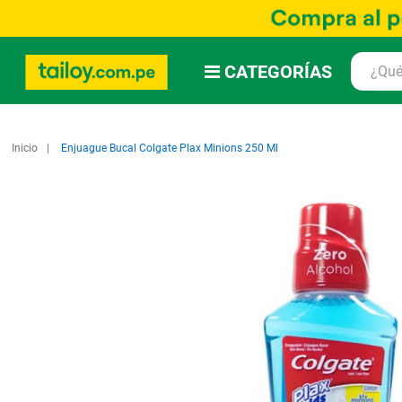
CATEGORÍAS
Inicio
Enjuague Bucal Colgate Plax Minions 250 Ml
Saltar
al
final
de
la
galería
de
imágenes