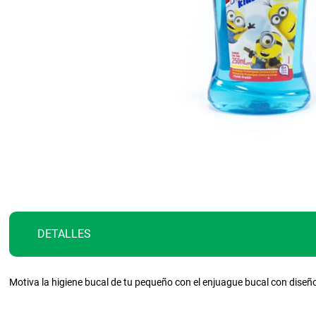
Saltar
al
comienzo
de
la
galería
DETALLES
de
imágenes
Motiva la higiene bucal de tu pequeño con el enjuague bucal con dise