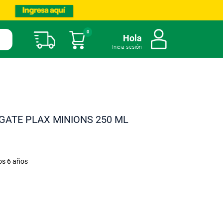
0
Mi carrito
Hola
Inicia sesión
GATE PLAX MINIONS 250 ML
os 6 años