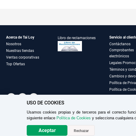
Acerca de Tai Loy
Servicio al client
Libro de reclamaciones
Nosotros
Contáctanos
Comprobantes
Nuestras tiendas
electrónicos
Ventas corporativas
Legales Promoc
Top Ofertas
Términos y cond
Cambios y devo
Política de Priv
Política de Cook
USO DE COOKIES
Usamos cookies propias y de terceros para el correcto func
TAILOY S.A. RUC: 20100049181
siguiente enlace
Política de Cookies
y selecciona cualquiera d
Aceptar
Rechazar