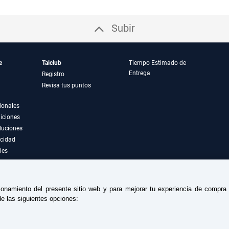
Subir
e
Taiclub
Tiempo Estimado de
Entrega
Registro
Revisa tus puntos
ionales
iciones
luciones
acidad
ies
ionamiento del presente sitio web y para mejorar tu experiencia de compr
e las siguientes opciones: