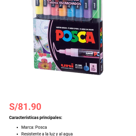
galería
de
imágenes
Saltar
S/81.90
al
comienzo
Características principales:
de
Marca: Posca
la
Resistente a la luz y al agua