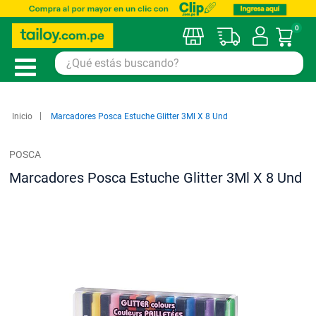
0
Mi car
Inicio
Marcadores Posca Estuche Glitter 3Ml X 8 Und
POSCA
Marcadores Posca Estuche Glitter 3Ml X 8 Und
Saltar
al
final
de
la