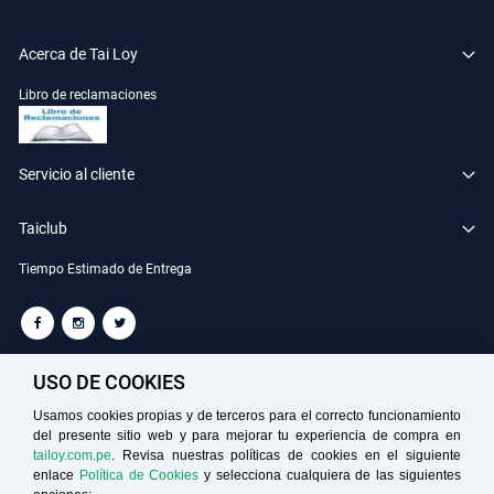
Acerca de Tai Loy
Libro de reclamaciones
Servicio al cliente
Taiclub
Tiempo Estimado de Entrega
TAILOY S.A. RUC: 20100049181
USO DE COOKIES
Usamos cookies propias y de terceros para el correcto funcionamiento
del presente sitio web y para mejorar tu experiencia de compra en
Medios de Pago
tailoy.com.pe
. Revisa nuestras políticas de cookies en el siguiente
enlace
Política de Cookies
y selecciona cualquiera de las siguientes