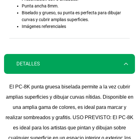
la
Punta ancha 8mm.
galería
Biselado y grueso, su punta es perfecta para dibujar
de
curvas y cubrir amplias superficies.
imágenes
Imágenes referenciales
DETALLES
El PC-8K punta gruesa biselada permite a la vez cubrir
amplias superficies y dibujar curvas nítidas. Disponible en
una amplia gama de colores, es ideal para marcar y
realizar sombreados y grafitis. USO PREVISTO: El PC-8K
es ideal para los artistas que pintan y dibujan sobre
cualquier superficie en un espacio interior o exterior; los