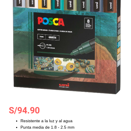
la
galería
de
imágenes
Saltar
S/94.90
al
comienzo
Resistente a la luz y al agua
de
Punta media de 1.8 - 2.5 mm