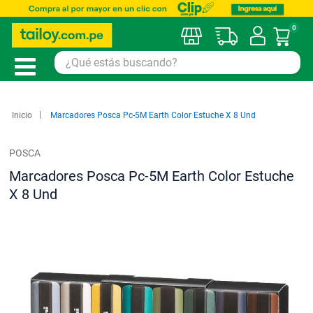
0
Mi car
Inicio
Marcadores Posca Pc-5M Earth Color Estuche X 8 Und
POSCA
Marcadores Posca Pc-5M Earth Color Estuche
X 8 Und
Saltar
al
final
de