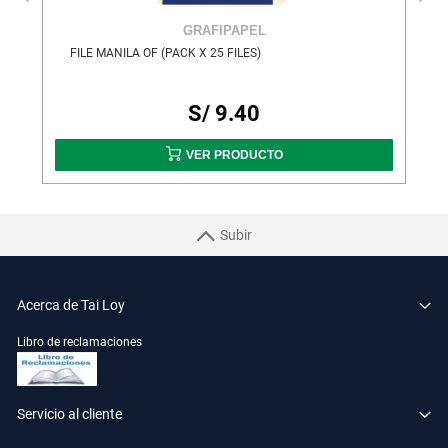
GRAFIPAPEL
 X 100 UND
FILE MANILA OF (PACK X 25 FILES)
S/ 9.40
VER PRODUCTO
Subir
Acerca de Tai Loy
Libro de reclamaciones
Servicio al cliente