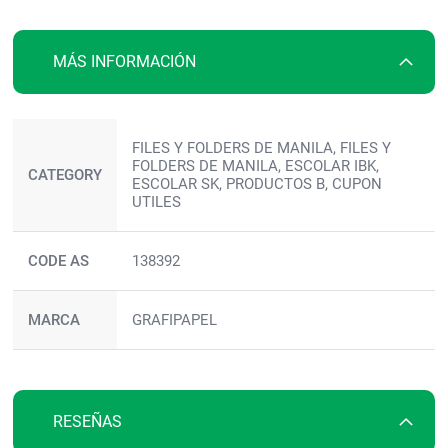
la
galería
de
MÁS INFORMACIÓN
imágenes
Más
FILES Y FOLDERS DE MANILA, FILES Y
información
FOLDERS DE MANILA, ESCOLAR IBK,
CATEGORY
ESCOLAR SK, PRODUCTOS B, CUPON
UTILES
CODE AS
138392
MARCA
GRAFIPAPEL
RESEÑAS