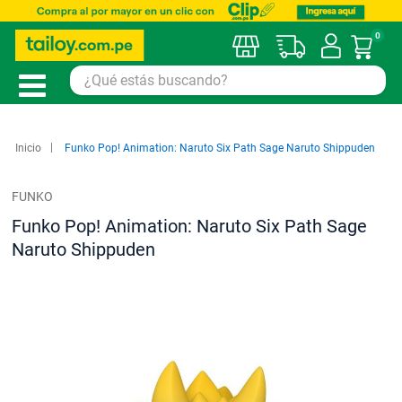
0
Mi car
Inicio
Funko Pop! Animation: Naruto Six Path Sage Naruto Shippuden
FUNKO
Funko Pop! Animation: Naruto Six Path Sage
Naruto Shippuden
Saltar
al
final
de