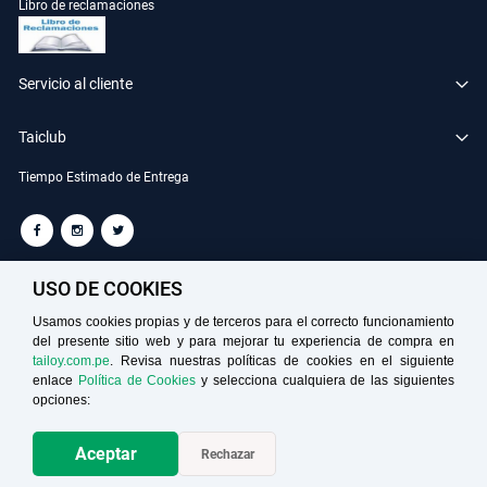
Libro de reclamaciones
Servicio al cliente
Taiclub
Tiempo Estimado de Entrega
TAILOY S.A. RUC: 20100049181
USO DE COOKIES
Usamos cookies propias y de terceros para el correcto funcionamiento
del presente sitio web y para mejorar tu experiencia de compra en
Medios de Pago
tailoy.com.pe
. Revisa nuestras políticas de cookies en el siguiente
enlace
Política de Cookies
y selecciona cualquiera de las siguientes
opciones:
AGREGAR
Aceptar
Rechazar