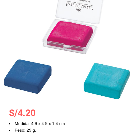
la
galería
de
imágenes
Saltar
S/4.20
al
comienzo
Medida: 4.9 x 4.9 x 1.4 cm.
de
Peso: 29 g.