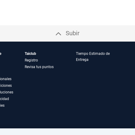
Subir
e
Taiclub
Tiempo Estimado de
Entrega
Registro
Revisa tus puntos
ionales
iciones
luciones
acidad
ies