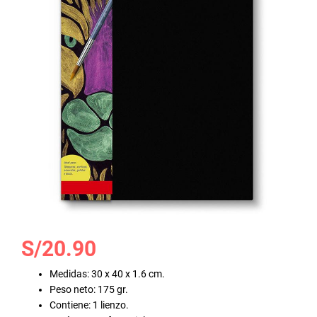
galería
de
imágenes
Saltar
S/20.90
al
comienzo
Medidas: 30 x 40 x 1.6 cm.
de
Peso neto: 175 gr.
la
Contiene: 1 lienzo.