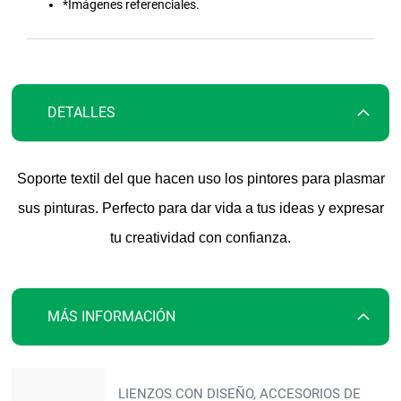
galería
*Imágenes referenciales.
de
imágenes
DETALLES
Soporte textil del que hacen uso los pintores para plasmar
sus pinturas. Perfecto para dar vida a tus ideas y expresar
tu creatividad con confianza.
MÁS INFORMACIÓN
Más
LIENZOS CON DISEÑO, ACCESORIOS DE
información