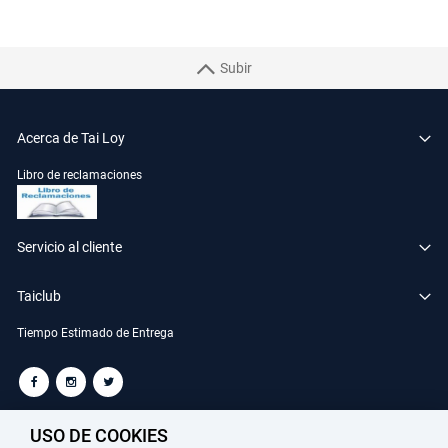
Subir
Acerca de Tai Loy
Libro de reclamaciones
Servicio al cliente
Taiclub
Tiempo Estimado de Entrega
TAILOY S.A. RUC: 20100049181
USO DE COOKIES