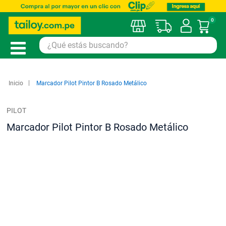
0
Mi car
Inicio
Marcador Pilot Pintor B Rosado Metálico
PILOT
Marcador Pilot Pintor B Rosado Metálico
Saltar
al
final
de
la