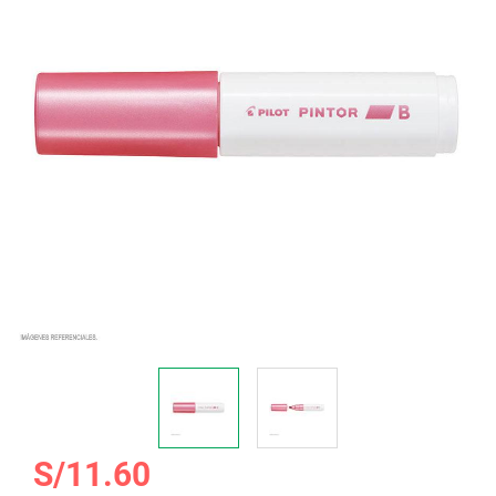
galería
de
imágenes
Saltar
S/11.60
al