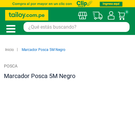
0
Mi car
Inicio
Marcador Posca 5M Negro
POSCA
Marcador Posca 5M Negro
Saltar
al
final
de
la