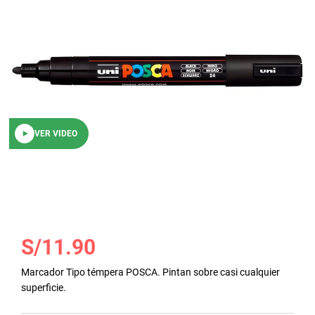
galería
de
imágenes
VER VIDEO
Saltar
S/11.90
al
comienzo
Marcador Tipo témpera POSCA. Pintan sobre casi cualquier
de
superficie.
la