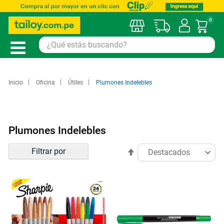
0
Mi car
Inicio
Oficina
Útiles
Plumones Indelebles
Plumones Indelebles
Ordenar
Filtrar por
Establecer
por
dirección
descendente