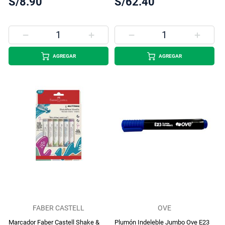
S/8.90
S/62.40
AGREGAR
AGREGAR
FABER CASTELL
OVE
Marcador Faber Castell Shake &
Plumón Indeleble Jumbo Ove E23