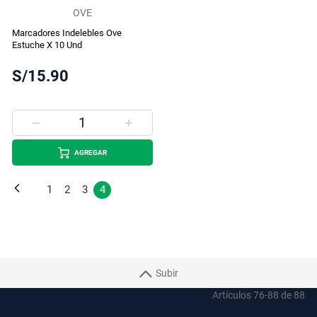
OVE
Marcadores Indelebles Ove
Estuche X 10 Und
S/15.90
AGREGAR
Página
Página
Anterior
Página
Página
Página
Estás
1
2
3
4
leyendo
la
página
Subir
Artículos
76
-
88
de
88