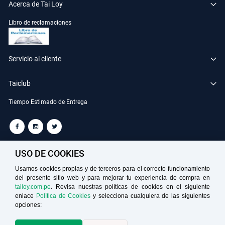
Acerca de Tai Loy
Libro de reclamaciones
Servicio al cliente
Taiclub
Tiempo Estimado de Entrega
TAILOY S.A. RUC: 20100049181
USO DE COOKIES
Usamos cookies propias y de terceros para el correcto funcionamiento
del presente sitio web y para mejorar tu experiencia de compra en
Medios de Pago
tailoy.com.pe
. Revisa nuestras políticas de cookies en el siguiente
enlace
Política de Cookies
y selecciona cualquiera de las siguientes
opciones: