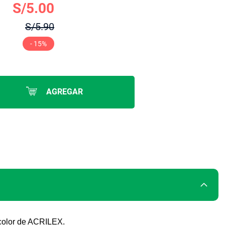
S/5.00
S/5.90
- 15%
AGREGAR
a color de ACRILEX.