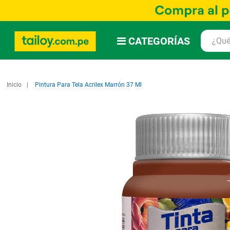
CATEGORÍAS
Inicio
Pintura Para Tela Acrilex Marrón 37 Ml
Saltar
al
final
de
la
galería
de
imágenes