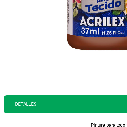
Saltar
al
comienzo
de
la
galería
de
imágenes
DETALLES
Pintura para todo 