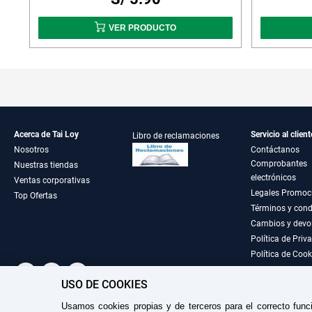
VER PRODUCTO
Acerca de Tai Loy
Servicio al client
Libro de reclamaciones
Nosotros
Contáctanos
Comprobantes
Nuestras tiendas
electrónicos
Ventas corporativas
Legales Promoc
Top Ofertas
Términos y cond
Cambios y devo
Política de Priv
Política de Cook
USO DE COOKIES
Usamos cookies propias y de terceros para el correcto func
TAILOY S.A. RUC: 20100049181