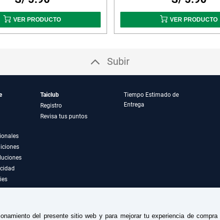
VER PRODUCTO
VER PRODUCTO
Subir
e
Taiclub
Tiempo Estimado de
Entrega
Registro
Revisa tus puntos
ionales
iciones
luciones
acidad
ies
ionamiento del presente sitio web y para mejorar tu experiencia de compr