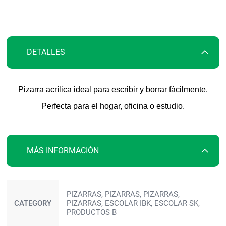
galería
de
imágenes
DETALLES
Pizarra acrílica ideal para escribir y borrar fácilmente.
Perfecta para el hogar, oficina o estudio.
MÁS INFORMACIÓN
Más
PIZARRAS, PIZARRAS, PIZARRAS,
información
CATEGORY
PIZARRAS, ESCOLAR IBK, ESCOLAR SK,
PRODUCTOS B