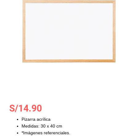
galería
de
imágenes
Saltar
S/14.90
al
comienzo
Pizarra acrílica
de
Medidas: 30 x 40 cm
la
*Imágenes referenciales.