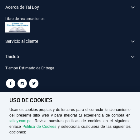
Acerca de Tai Loy
Libro de reclamaciones
Servicio al cliente
Taiclub
Tiempo Estimado de Entrega
TAILOY S.A. RUC: 20100049181
USO DE COOKIES
Usamos cookies propias y de terceros para el correcto funcionamiento
del presente sitio web y para mejorar tu experiencia de compra en
Medios de Pago
tailoy.com.pe
. Revisa nuestras políticas de cookies en el siguiente
enlace
Política de Cookies
y selecciona cualquiera de las siguientes
opciones: