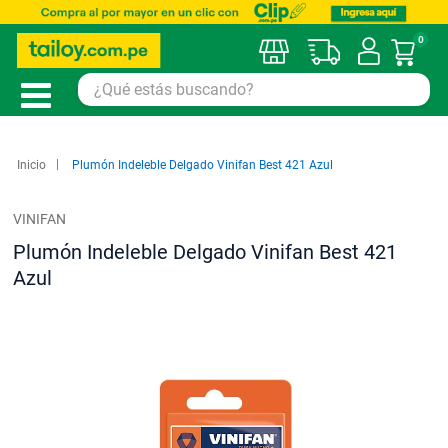
0
Mi car
Inicio
Plumón Indeleble Delgado Vinifan Best 421 Azul
VINIFAN
Plumón Indeleble Delgado Vinifan Best 421
Azul
Saltar
al
final
de