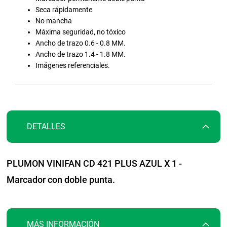
la
Seca rápidamente
galería
No mancha
de
Máxima seguridad, no tóxico
imágenes
Ancho de trazo 0.6 - 0.8 MM.
Ancho de trazo 1.4 - 1.8 MM.
Imágenes referenciales.
DETALLES
PLUMON VINIFAN CD 421 PLUS AZUL X 1 -
Marcador con doble punta.
MÁS INFORMACIÓN