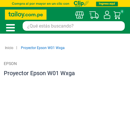
0
Mi car
Inicio
Proyector Epson W01 Wxga
EPSON
Proyector Epson W01 Wxga
Saltar
al
final
de
la