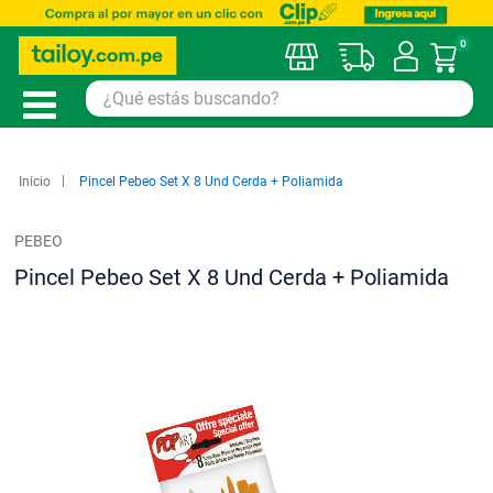
0
Mi car
Inicio
Pincel Pebeo Set X 8 Und Cerda + Poliamida
PEBEO
Pincel Pebeo Set X 8 Und Cerda + Poliamida
Saltar
al
final
de
la