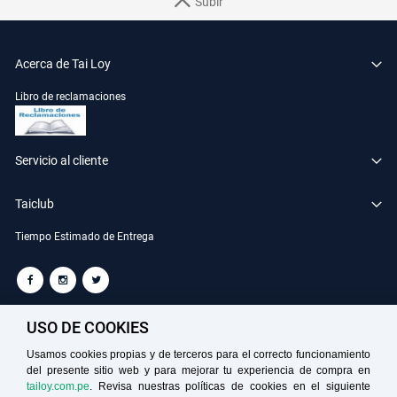
Subir
Acerca de Tai Loy
Libro de reclamaciones
Servicio al cliente
Taiclub
Tiempo Estimado de Entrega
TAILOY S.A. RUC: 20100049181
USO DE COOKIES
Usamos cookies propias y de terceros para el correcto funcionamiento
del presente sitio web y para mejorar tu experiencia de compra en
Medios de Pago
tailoy.com.pe
. Revisa nuestras políticas de cookies en el siguiente