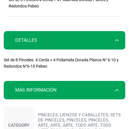
galería
Redondos Pebeo
de
imágenes
DETALLES
Set de 8 Pinceles. 4 Cerda + 4 Poliamida Dorada Planos N° 6-10 y
Redondos N°6-10 Pebeo
MÁS INFORMACIÓN
Más
PINCELES, LIENZOS Y CABALLETES, SETS
información
DE PINCELES, PINCELES, PINCELES,
CATEGORY
ARTE, ARTE, ARTE, TODO ARTE, TODO