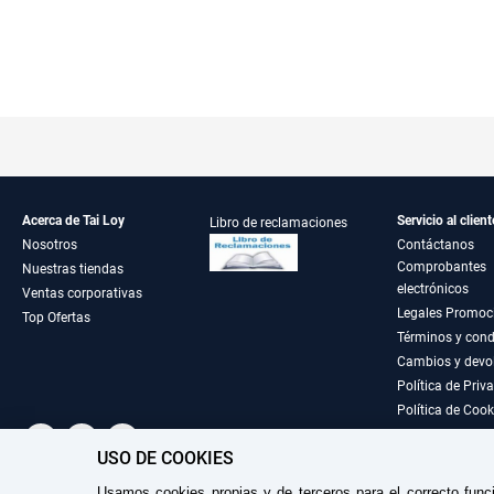
Acerca de Tai Loy
Servicio al client
Libro de reclamaciones
Nosotros
Contáctanos
Comprobantes
Nuestras tiendas
electrónicos
Ventas corporativas
Legales Promoc
Top Ofertas
Términos y cond
Cambios y devo
Política de Priv
Política de Cook
USO DE COOKIES
Usamos cookies propias y de terceros para el correcto func
TAILOY S.A. RUC: 20100049181