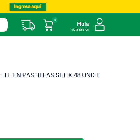
0
Mi carrito
Hola
Inicia sesión
ELL EN PASTILLAS SET X 48 UND +