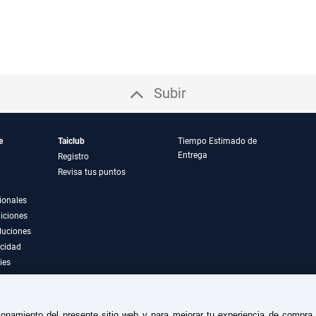
Subir
e
Taiclub
Tiempo Estimado de
Entrega
Registro
Revisa tus puntos
ionales
iciones
luciones
acidad
ies
ionamiento del presente sitio web y para mejorar tu experiencia de compr