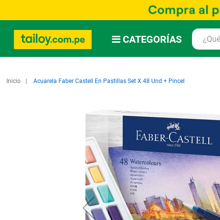
CATEGORÍAS
Inicio
Acuarela Faber Castell En Pastillas Set X 48 Und + Pincel
Saltar
al
final
de
la
galería
de
imágenes