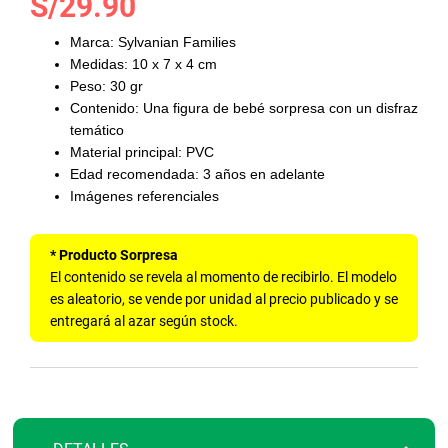
S/29.90
al
comienzo
Marca: Sylvanian Families
de
Medidas: 10 x 7 x 4 cm
la
Peso: 30 gr
galería
Contenido: Una figura de bebé sorpresa con un disfraz
de
temático
imágenes
Material principal: PVC
Edad recomendada: 3 años en adelante
Imágenes referenciales
* Producto Sorpresa
El contenido se revela al momento de recibirlo. El modelo
es aleatorio, se vende por unidad al precio publicado y se
entregará al azar según stock.