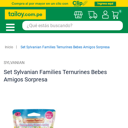
0
Mi car
Inicio
Set Sylvanian Families Ternurines Bebes Amigos Sorpresa
SYLVANIAN
Set Sylvanian Families Ternurines Bebes
Amigos Sorpresa
Saltar
al
final
de